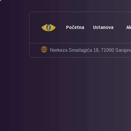
sohbet
hatları
erotik
sohbet
početna
ustanova
hattı
betebet
betebet
Nerkeza Smailagića 18, 71000 Saraje
betebet
betebet
sicili
bozuk
olana
kredi
sohbet
hattı