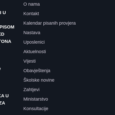
O nama
I U
Kontakt
Kalendar pisanih provjera
UPISOM
Nastava
ED
TONA
Uposlenici
Aktuelnosti
Vijesti
e
Obavještenja
Školske novine
Zahtjevi
KA U
Ministarstvo
ZA
Konsultacije