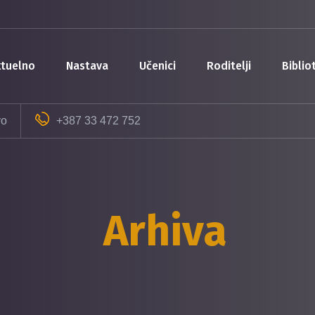
aktuelno
nastava
učenici
roditelji
bibli
vo
+387 33 472 752
Arhiva