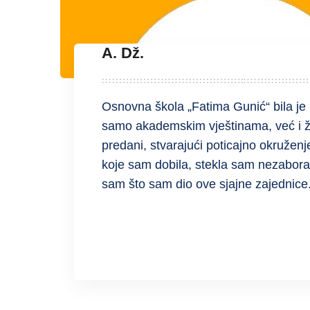
A. Dž.
Osnovna škola „Fatima Gunić“ bila je 
samo akademskim vještinama, već i živ
predani, stvarajući poticajno okruženj
koje sam dobila, stekla sam nezaborav
sam što sam dio ove sjajne zajednice
READ MORE