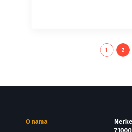
READ MORE
1
2
O nama
Nerke
71000