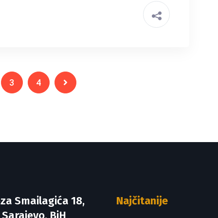
3
4
za Smailagića 18,
Najčitanije
 Sarajevo, BiH