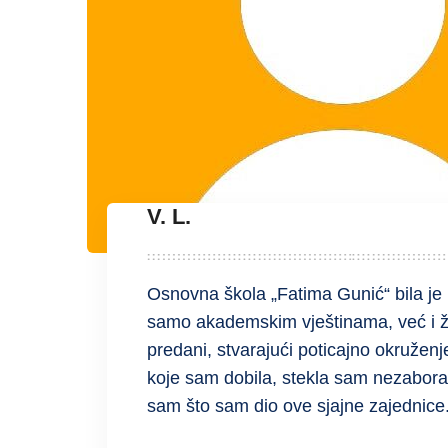
V. L.
Osnovna škola „Fatima Gunić“ bila je 
samo akademskim vještinama, već i živ
predani, stvarajući poticajno okruženj
koje sam dobila, stekla sam nezaborav
sam što sam dio ove sjajne zajednice