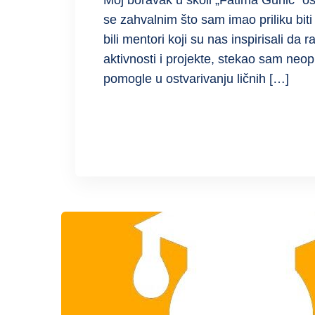
Moj boravak u školi „Fatima Gunić“ o
se zahvalnim što sam imao priliku bit
bili mentori koji su nas inspirisali da 
aktivnosti i projekte, stekao sam ne
pomogle u ostvarivanju ličnih […]
READ MORE