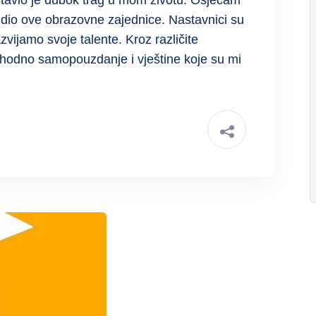
stavio je dubok trag u mom životu. Osjećam
i dio ove obrazovne zajednice. Nastavnici su
razvijamo svoje talente. Kroz različite
ophodno samopouzdanje i vještine koje su mi