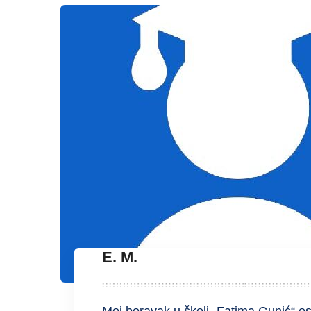
E. M.