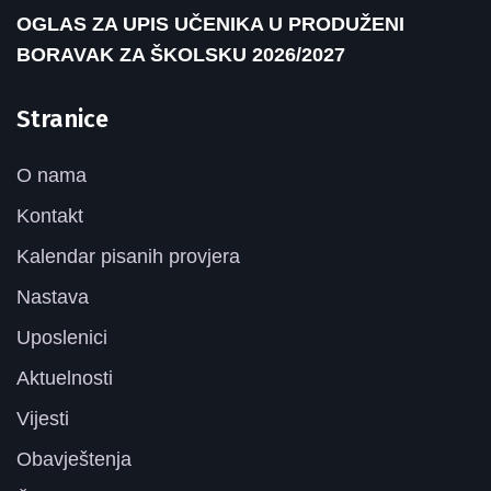
OGLAS ZA UPIS UČENIKA U PRODUŽENI
BORAVAK ZA ŠKOLSKU 2026/2027
Stranice
O nama
Kontakt
Kalendar pisanih provjera
Nastava
Uposlenici
Aktuelnosti
Vijesti
Obavještenja