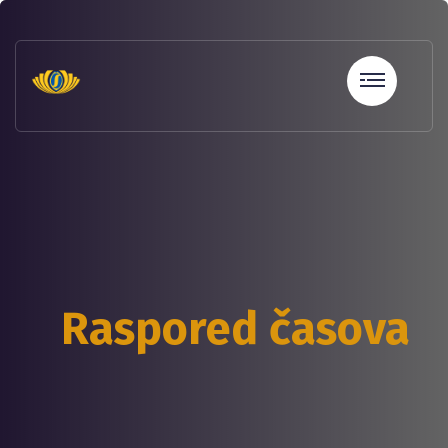
sohbet
hatları
erotik
sohbet
hattı
betebet
betebet
betebet
betebet
sicili
bozuk
olana
Raspored časova
kredi
sohbet
hattı