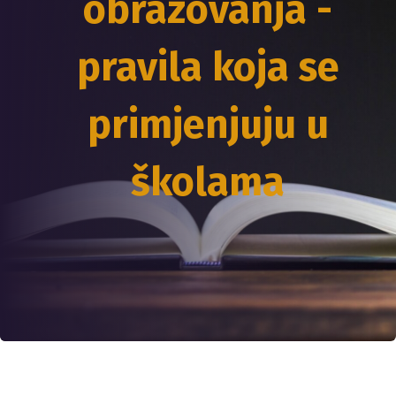
obrazovanja -
pravila koja se
primjenjuju u
školama