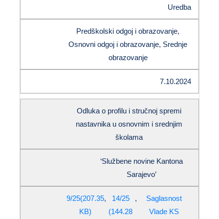
Uredba
Predškolski odgoj i obrazovanje,
Osnovni odgoj i obrazovanje, Srednje
obrazovanje
7.10.2024
Odluka o profilu i stručnoj spremi
nastavnika u osnovnim i srednjim
školama
‘Službene novine Kantona
Sarajevo’
9/25(207.35
,
14/25
,
Saglasnost
KB)
(144.28
Vlade KS