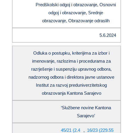
Predškolski odgoj i obrazovanje, Osnovni
odgoj i obrazovanje, Srednje
obrazovanje, Obrazovanje odraslih
5.6.2024
Odluka o postupku, kriterijima za izbor i
imenovanje, razlozima i procedurama za
razrješenje i suspenziju upravnog odbora,
nadzornog odbora i direktora javne ustanove
Institut za razvoj preduniverzitetskog
obrazovanja Kantona Sarajevo
‘Službene novine Kantona
Sarajevo’
45/21 (2.4
,
16/23 (229.55