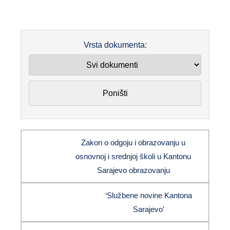
Vrsta dokumenta:
Poništi
Zakon o odgoju i obrazovanju u
osnovnoj i srednjoj školi u Kantonu
Sarajevo obrazovanju
‘Službene novine Kantona
Sarajevo’