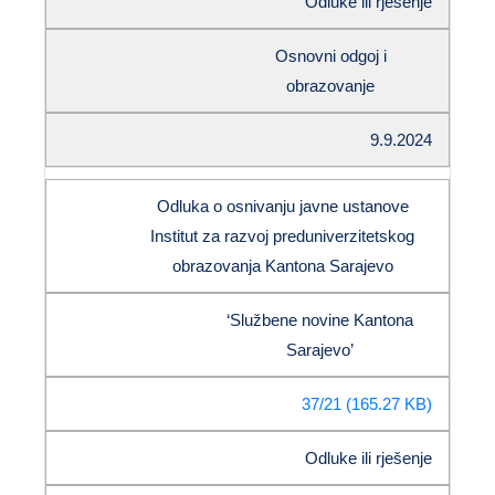
Odluke ili rješenje
Osnovni odgoj i
obrazovanje
9.9.2024
Odluka o osnivanju javne ustanove
Institut za razvoj preduniverzitetskog
obrazovanja Kantona Sarajevo
‘Službene novine Kantona
Sarajevo’
37/21 (165.27 KB)
Odluke ili rješenje