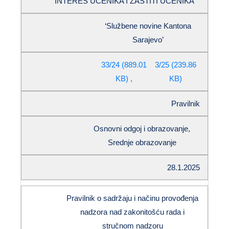
INTERES UČENIKA I ZAŠTITI UČENIKA
‘Službene novine Kantona
Sarajevo’
33/24 (889.01
3/25 (239.86
KB) ,
KB)
Pravilnik
Osnovni odgoj i obrazovanje,
Srednje obrazovanje
28.1.2025
Pravilnik o sadržaju i načinu provođenja
nadzora nad zakonitošću rada i
stručnom nadzoru