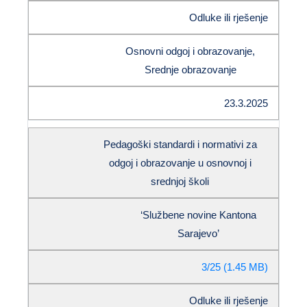
Odluke ili rješenje
Osnovni odgoj i obrazovanje,
Srednje obrazovanje
23.3.2025
Pedagoški standardi i normativi za
odgoj i obrazovanje u osnovnoj i
srednjoj školi
‘Službene novine Kantona
Sarajevo’
3/25 (1.45 MB)
Odluke ili rješenje