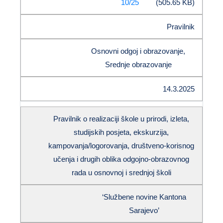
10/25
(505.65 KB)
Pravilnik
Osnovni odgoj i obrazovanje,
Srednje obrazovanje
14.3.2025
Pravilnik o realizaciji škole u prirodi, izleta,
studijskih posjeta, ekskurzija,
kampovanja/logorovanja, društveno-korisnog
učenja i drugih oblika odgojno-obrazovnog
rada u osnovnoj i srednjoj školi
‘Službene novine Kantona
Sarajevo’