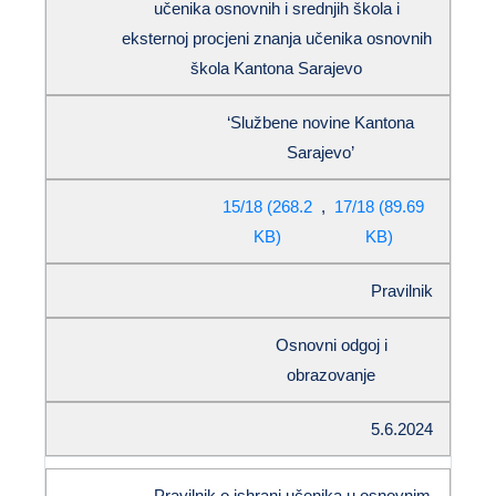
učenika osnovnih i srednjih škola i
eksternoj procjeni znanja učenika osnovnih
škola Kantona Sarajevo
‘Službene novine Kantona
Sarajevo’
15/18 (268.2
,
17/18 (89.69
KB)
KB)
Pravilnik
Osnovni odgoj i
obrazovanje
5.6.2024
Pravilnik o ishrani učenika u osnovnim