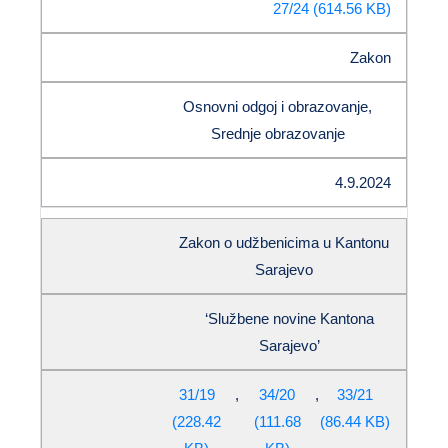
27/24 (614.56 KB)
Zakon
Osnovni odgoj i obrazovanje,
Srednje obrazovanje
4.9.2024
Zakon o udžbenicima u Kantonu
Sarajevo
‘Službene novine Kantona
Sarajevo’
31/19
,
34/20
,
33/21
(228.42
(111.68
(86.44 KB)