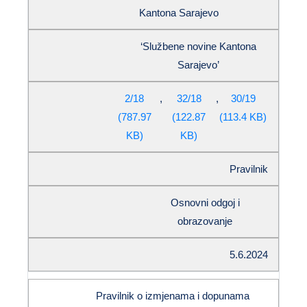
Kantona Sarajevo
‘Službene novine Kantona
Sarajevo’
2/18
,
32/18
,
30/19
(787.97
(122.87
(113.4 KB)
KB)
KB)
Pravilnik
Osnovni odgoj i
obrazovanje
5.6.2024
Pravilnik o izmjenama i dopunama