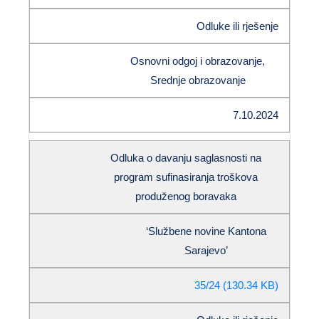
Odluke ili rješenje
Osnovni odgoj i obrazovanje,
Srednje obrazovanje
7.10.2024
Odluka o davanju saglasnosti na
program sufinasiranja troškova
produženog boravaka
‘Službene novine Kantona
Sarajevo’
35/24 (130.34 KB)