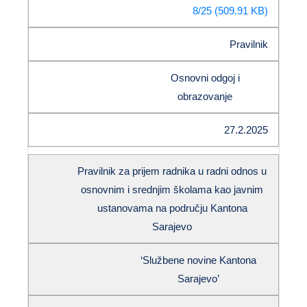
8/25 (509.91 KB)
Pravilnik
Osnovni odgoj i
obrazovanje
27.2.2025
Pravilnik za prijem radnika u radni odnos u
osnovnim i srednjim školama kao javnim
ustanovama na području Kantona
Sarajevo
‘Službene novine Kantona
Sarajevo’