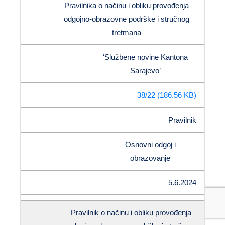
Pravilnika o načinu i obliku provođenja
odgojno-obrazovne podrške i stručnog
tretmana
‘Službene novine Kantona
Sarajevo’
38/22 (186.56 KB)
Pravilnik
Osnovni odgoj i
obrazovanje
5.6.2024
Pravilnik o načinu i obliku provođenja