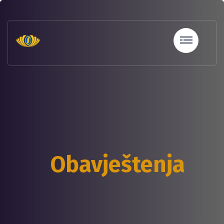
sohbet
hatları
erotik
sohbet
hattı
betebet
betebet
betebet
betebet
sicili
bozuk
olana
Obavještenja
kredi
sohbet
hattı