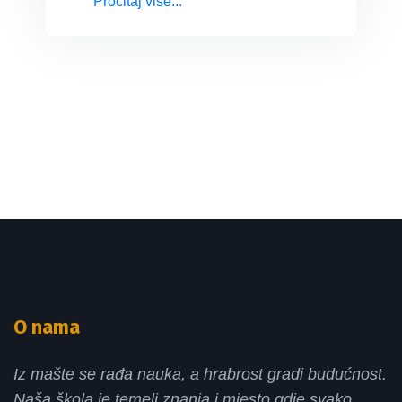
Pročitaj više...
O nama
Iz mašte se rađa nauka, a hrabrost gradi budućnost.
Naša škola je temelj znanja i mjesto gdje svako