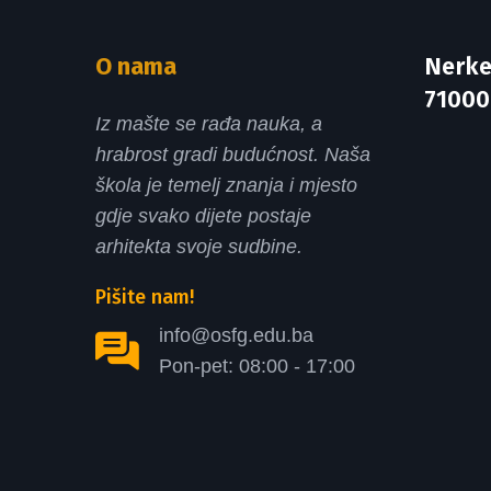
O nama
Nerke
71000
Iz mašte se rađa nauka, a
hrabrost gradi budućnost. Naša
škola je temelj znanja i mjesto
gdje svako dijete postaje
arhitekta svoje sudbine.
Pišite nam!
info@osfg.edu.ba
Pon-pet: 08:00 - 17:00