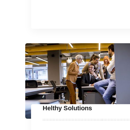
READ MORE
Helthy Solutions