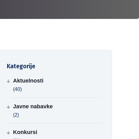
Kategorije
Aktuelnosti
(40)
Javne nabavke
(2)
Konkursi