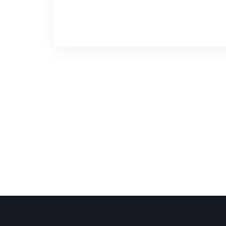
READ MORE