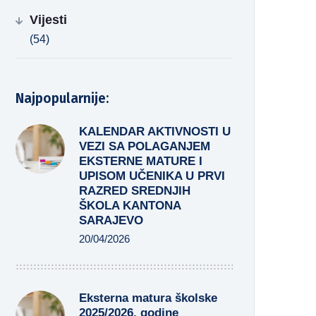
Vijesti
(54)
Najpopularnije:
KALENDAR AKTIVNOSTI U
VEZI SA POLAGANJEM
EKSTERNE MATURE I
UPISOM UČENIKA U PRVI
RAZRED SREDNJIH
ŠKOLA KANTONA
SARAJEVO
20/04/2026
Eksterna matura školske
2025/2026. godine