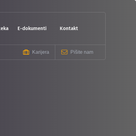
oteka
e-dokumenti
kontakt
Karijera
Pišite nam