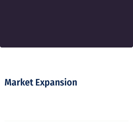
Market Expansion