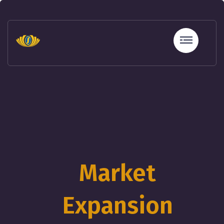
sohbet
hatları
erotik
sohbet
hattı
betebet
betebet
betebet
betebet
sicili
bozuk
olana
kredi
Market
sohbet
hattı
Expansion