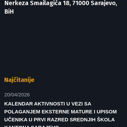
Nerkeza Smailagića 18, 71000 Sarajevo,
BiH
Najčitanije
20/04/2026
KALENDAR AKTIVNOSTI U VEZI SA
POLAGANJEM EKSTERNE MATURE I UPISOM
UČENIKA U PRVI RAZRED SREDNJIH ŠKOLA