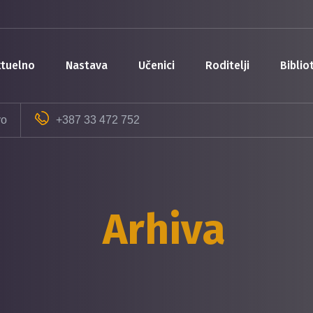
aktuelno
nastava
učenici
roditelji
bibli
vo
+387 33 472 752
Arhiva