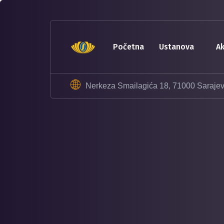
sohbet
hatları
erotik
sohbet
početna
ustanova
hattı
betebet
betebet
Nerkeza Smailagića 18, 71000 Saraje
betebet
betebet
sicili
bozuk
olana
kredi
sohbet
hattı