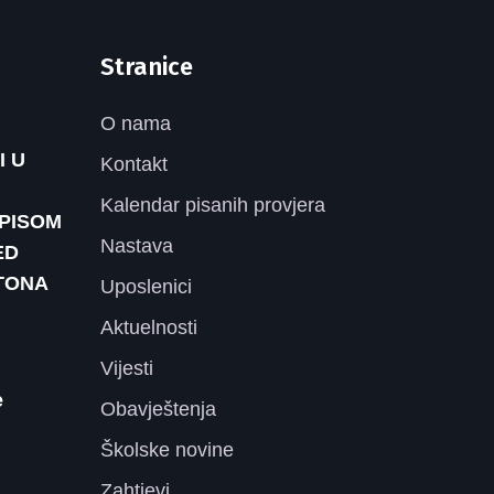
Stranice
O nama
I U
Kontakt
Kalendar pisanih provjera
UPISOM
Nastava
ED
TONA
Uposlenici
Aktuelnosti
Vijesti
e
Obavještenja
Školske novine
Zahtjevi