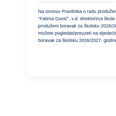
Na osnovu Pravilnika o radu produž
“Fatima Gunić”, v.d. direktori/ca ško
produženi boravak za školsku 2026/202
možete pogledati/preuzeti na sljedeći
boravak za školsku 2026/2027. godinu
READ MORE