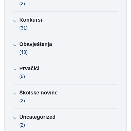
(2)
Konkursi
(31)
Obavještenja
(43)
Prvačići
(6)
Školske novine
(2)
Uncategorized
(2)