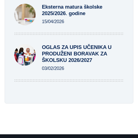
Eksterna matura školske
2025/2026. godine
15/04/2026
OGLAS ZA UPIS UČENIKA U
PRODUŽENI BORAVAK ZA
ŠKOLSKU 2026/2027
03/02/2026