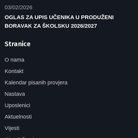
03/02/2026
OGLAS ZA UPIS UČENIKA U PRODUŽENI
BORAVAK ZA ŠKOLSKU 2026/2027
Stranice
O nama
Kontakt
Kalendar pisanih provjera
Nastava
Uposlenici
Aktuelnosti
Vijesti