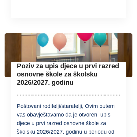
Poziv za upis djece u prvi razred
osnovne škole za školsku
2026/2027. godinu
Poštovani roditelji/staratelji, Ovim putem
vas obavještavamo da je otvoren upis
djece u prvi razred osnovne škole za
školsku 2026/2027. godinu u periodu od