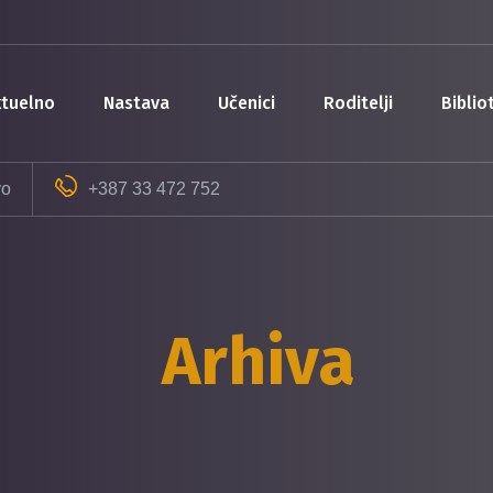
aktuelno
nastava
učenici
roditelji
bibli
vo
+387 33 472 752
Arhiva