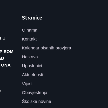
Stranice
O nama
I U
Kontakt
Kalendar pisanih provjera
UPISOM
Nastava
ED
TONA
Uposlenici
Aktuelnosti
Vijesti
e
Obavještenja
Školske novine