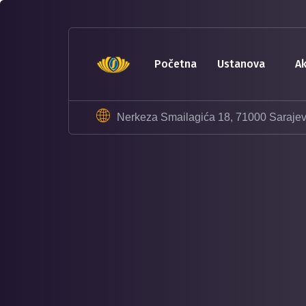
sohbet
hatları
erotik
sohbet
početna
ustanova
hattı
betebet
betebet
Nerkeza Smailagića 18, 71000 Saraje
betebet
betebet
sicili
bozuk
olana
kredi
sohbet
hattı