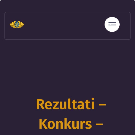
sohbet
hatları
erotik
sohbet
hattı
betebet
betebet
betebet
betebet
sicili
bozuk
olana
kredi
Rezultati –
sohbet
hattı
Konkurs –