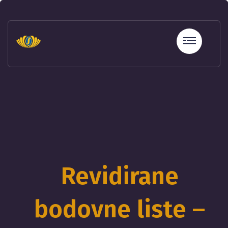
sohbet
hatları
erotik
sohbet
hattı
betebet
betebet
betebet
betebet
sicili
bozuk
olana
kredi
Revidirane
sohbet
hattı
bodovne liste –