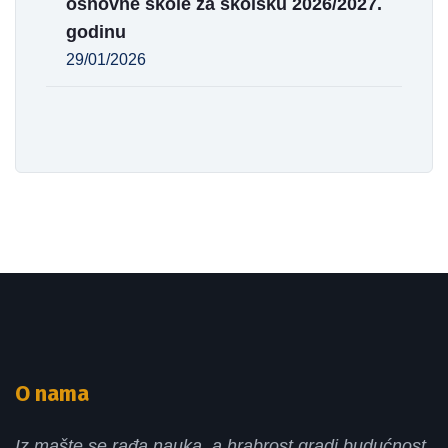
osnovne škole za školsku 2026/2027.
godinu
29/01/2026
O nama
Iz mašte se rađa nauka, a hrabrost gradi budućnost.