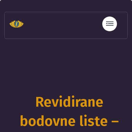
sohbet
hatları
erotik
sohbet
hattı
betebet
betebet
betebet
betebet
sicili
bozuk
olana
kredi
Revidirane
sohbet
hattı
bodovne liste –