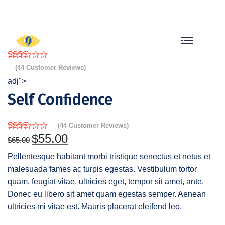
sohbet
hatları
erotik
sohbet
hattı
Rated
44
(
44
Customer Reviews)
betebet
2.32
out of
adj">
betebet
5
betebet
Self Confidence
based
on
betebet
customer
ratings
sicili
(
44
Customer Reviews)
bozuk
Rated
44
$
55.00
$
65.00
2.32
olana
out of
Pellentesque habitant morbi tristique senectus et netus et
kredi
5
based
malesuada fames ac turpis egestas. Vestibulum tortor
sohbet
on
customer
quam, feugiat vitae, ultricies eget, tempor sit amet, ante.
hattı
ratings
Donec eu libero sit amet quam egestas semper. Aenean
ultricies mi vitae est. Mauris placerat eleifend leo.