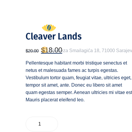
sohbet
hatları
erotik
sohbet
početna
ustanova
hattı
Cleaver Lands
betebet
betebet
$
18.00
Nerkeza Smailagića 18, 71000 Saraje
$
20.00
betebet
betebet
Pellentesque habitant morbi tristique senectus et
sicili
netus et malesuada fames ac turpis egestas.
bozuk
Vestibulum tortor quam, feugiat vitae, ultricies eget,
olana
tempor sit amet, ante. Donec eu libero sit amet
kredi
quam egestas semper. Aenean ultricies mi vitae est
sohbet
Mauris placerat eleifend leo.
hattı
Add To Cart