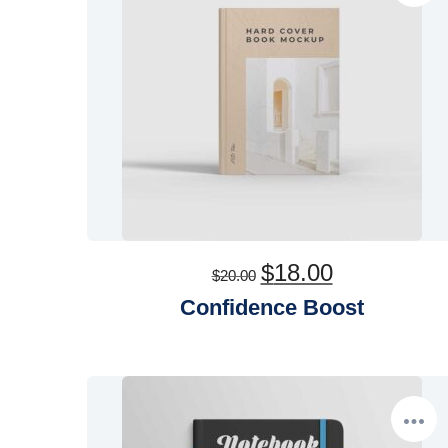
$
18.00
$
20.00
Rated
Confidence Boost
out of
5