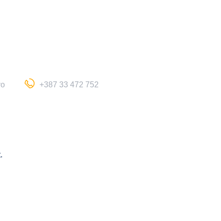
aktuelno
nastava
učenici
roditelji
bibli
vo
+387 33 472 752
.