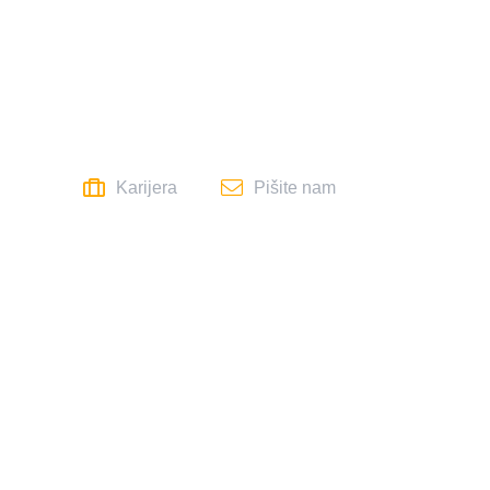
oteka
e-dokumenti
kontakt
Karijera
Pišite nam