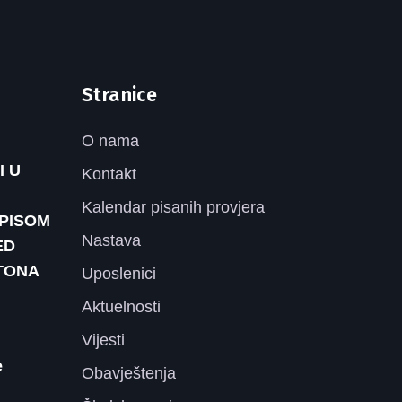
Stranice
O nama
I U
Kontakt
Kalendar pisanih provjera
UPISOM
Nastava
ED
TONA
Uposlenici
Aktuelnosti
Vijesti
e
Obavještenja