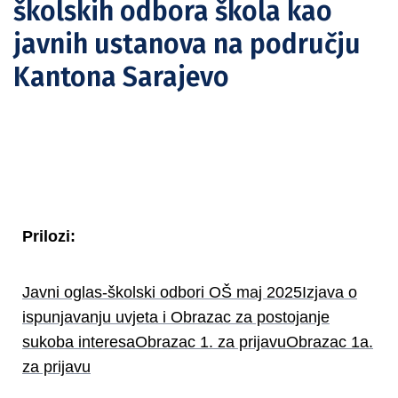
školskih odbora škola kao
javnih ustanova na području
Kantona Sarajevo
Prilozi:
Javni oglas-školski odbori OŠ maj 2025
Izjava o
ispunjavanju uvjeta i Obrazac za postojanje
sukoba interesa
Obrazac 1. za prijavu
Obrazac 1a.
za prijavu