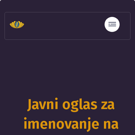
sohbet
hatları
erotik
sohbet
hattı
betebet
betebet
betebet
betebet
sicili
bozuk
olana
kredi
Javni oglas za
sohbet
hattı
imenovanje na