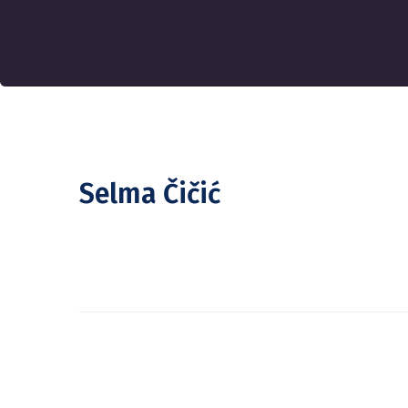
Selma Čičić