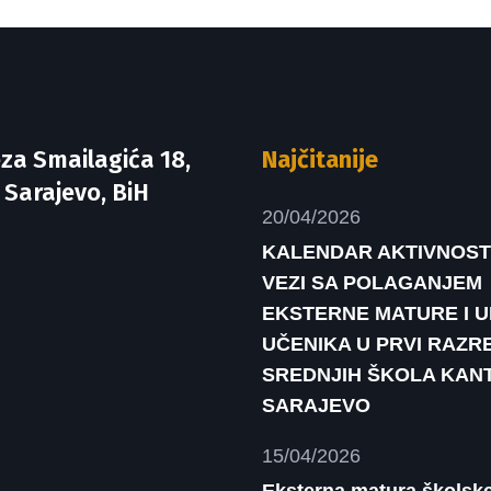
za Smailagića 18,
Najčitanije
 Sarajevo, BiH
20/04/2026
KALENDAR AKTIVNOST
VEZI SA POLAGANJEM
EKSTERNE MATURE I 
UČENIKA U PRVI RAZR
SREDNJIH ŠKOLA KAN
SARAJEVO
15/04/2026