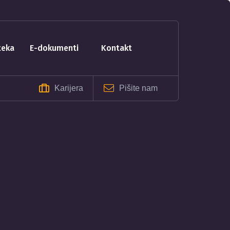
oteka
e-dokumenti
kontakt
Karijera
Pišite nam