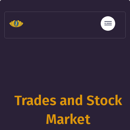
sohbet
hatları
erotik
sohbet
hattı
betebet
betebet
betebet
betebet
sicili
bozuk
olana
kredi
Trades and Stock
sohbet
hattı
Market