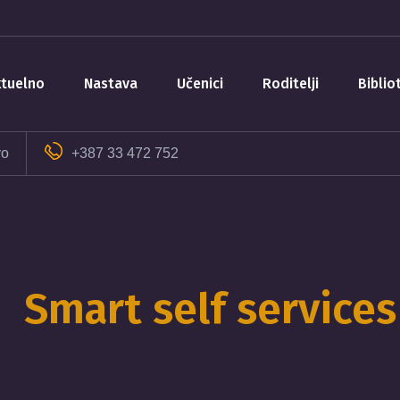
aktuelno
nastava
učenici
roditelji
bibli
vo
+387 33 472 752
Smart self services