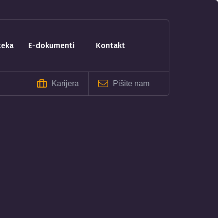
oteka
e-dokumenti
kontakt
Karijera
Pišite nam