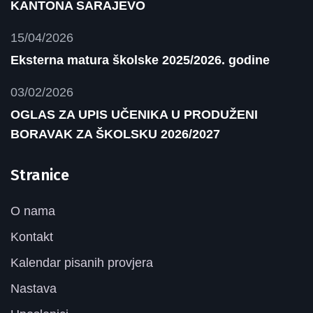
KANTONA SARAJEVO
15/04/2026
Eksterna matura školske 2025/2026. godine
03/02/2026
OGLAS ZA UPIS UČENIKA U PRODUŽENI
BORAVAK ZA ŠKOLSKU 2026/2027
Stranice
O nama
Kontakt
Kalendar pisanih provjera
Nastava