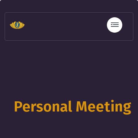
sohbet
hatları
erotik
sohbet
hattı
betebet
betebet
betebet
betebet
sicili
bozuk
olana
kredi
Personal Meeting
sohbet
hattı