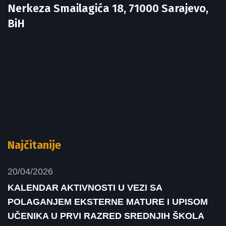
Nerkeza Smailagića 18, 71000 Sarajevo,
BiH
Najčitanije
20/04/2026
KALENDAR AKTIVNOSTI U VEZI SA
POLAGANJEM EKSTERNE MATURE I UPISOM
UČENIKA U PRVI RAZRED SREDNJIH ŠKOLA