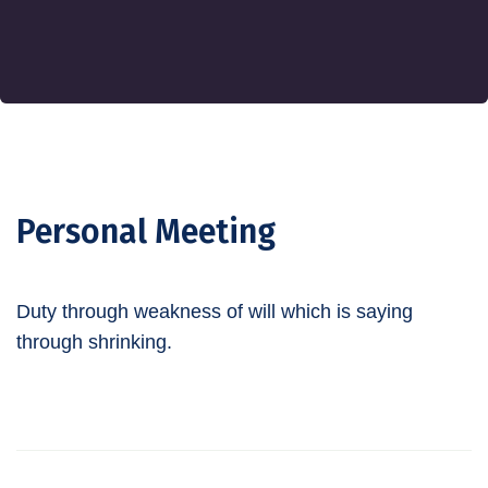
Personal Meeting
Duty through weakness of will which is saying
through shrinking.