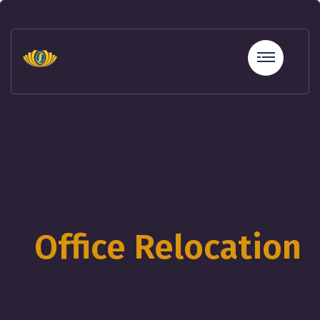
sohbet
hatları
erotik
sohbet
hattı
betebet
betebet
betebet
betebet
sicili
bozuk
olana
kredi
Office Relocation
sohbet
hattı