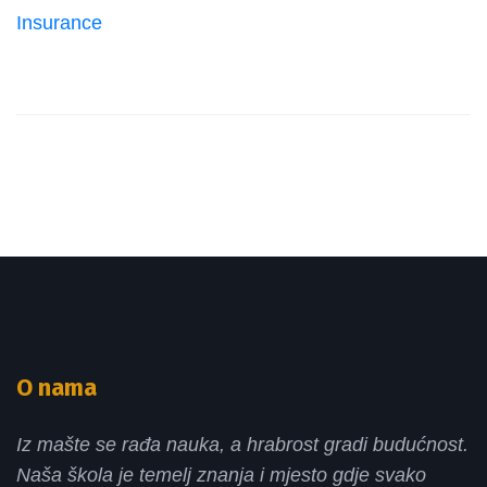
Insurance
O nama
Iz mašte se rađa nauka, a hrabrost gradi budućnost.
Naša škola je temelj znanja i mjesto gdje svako