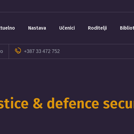
aktuelno
nastava
učenici
roditelji
bibli
vo
+387 33 472 752
stice & defence secu