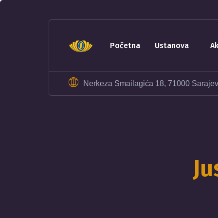
sohbet
hatları
erotik
sohbet
početna
ustanova
hattı
betebet
betebet
Nerkeza Smailagića 18, 71000 Saraje
betebet
betebet
sicili
bozuk
olana
kredi
Ju
sohbet
hattı