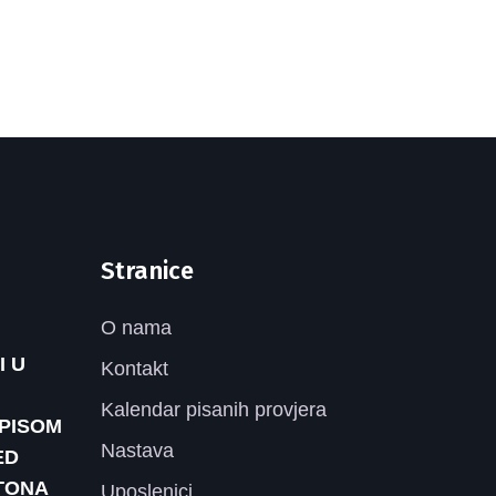
Stranice
O nama
I U
Kontakt
Kalendar pisanih provjera
UPISOM
Nastava
ED
TONA
Uposlenici