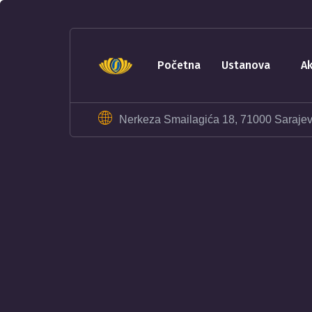
sohbet
hatları
erotik
sohbet
početna
ustanova
hattı
betebet
betebet
Nerkeza Smailagića 18, 71000 Saraje
betebet
betebet
sicili
bozuk
olana
kredi
sohbet
hattı