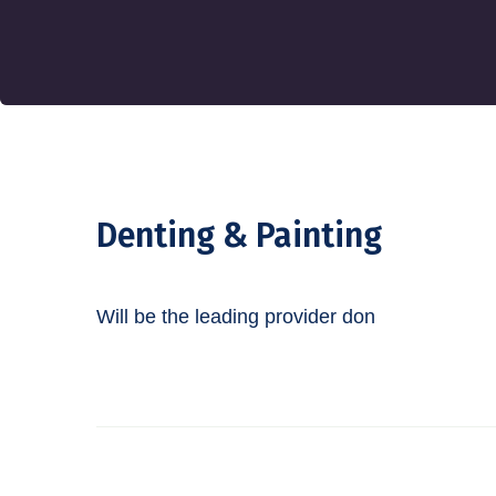
Denting & Painting
Will be the leading provider don