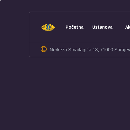
sohbet
hatları
erotik
sohbet
početna
ustanova
hattı
betebet
betebet
Nerkeza Smailagića 18, 71000 Saraje
betebet
betebet
sicili
bozuk
olana
kredi
sohbet
hattı