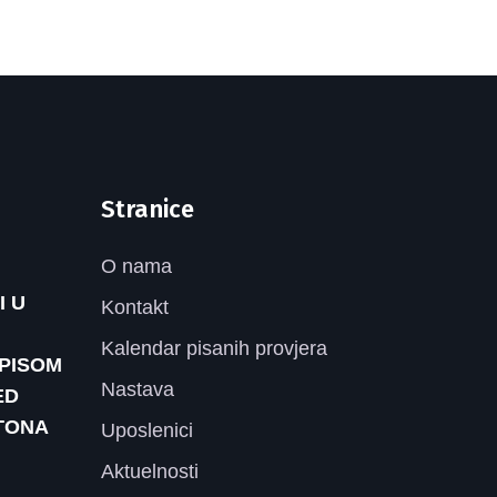
Stranice
O nama
I U
Kontakt
Kalendar pisanih provjera
UPISOM
Nastava
ED
TONA
Uposlenici
Aktuelnosti