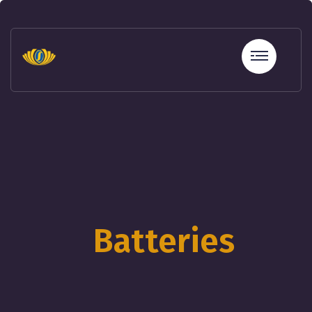
sohbet
hatları
erotik
sohbet
hattı
betebet
betebet
betebet
betebet
sicili
bozuk
olana
kredi
Batteries
sohbet
hattı