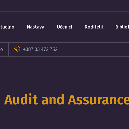
aktuelno
nastava
učenici
roditelji
bibli
vo
+387 33 472 752
Audit and Assuranc