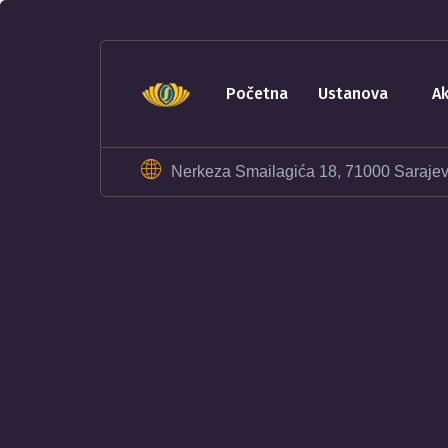
sohbet
hatları
erotik
sohbet
početna
ustanova
hattı
betebet
betebet
Nerkeza Smailagića 18, 71000 Saraje
betebet
betebet
sicili
bozuk
olana
kredi
sohbet
hattı