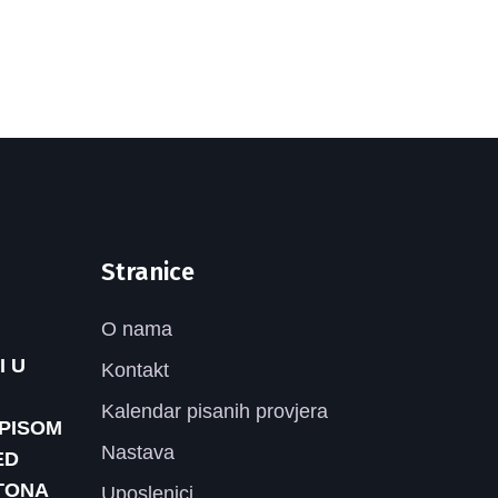
Stranice
O nama
I U
Kontakt
Kalendar pisanih provjera
UPISOM
Nastava
ED
TONA
Uposlenici