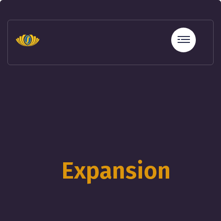
sohbet
hatları
erotik
sohbet
hattı
betebet
betebet
betebet
betebet
sicili
bozuk
olana
kredi
Expansion
sohbet
hattı