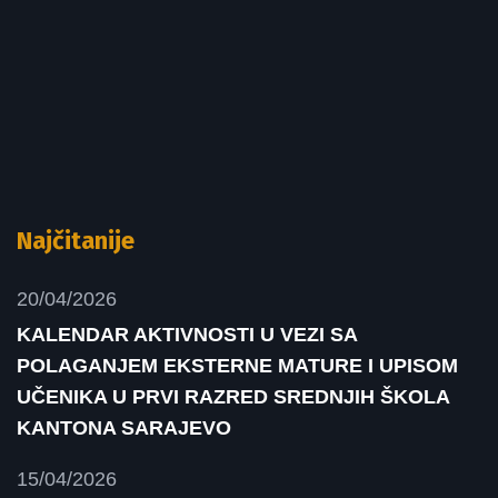
Najčitanije
20/04/2026
KALENDAR AKTIVNOSTI U VEZI SA
POLAGANJEM EKSTERNE MATURE I UPISOM
UČENIKA U PRVI RAZRED SREDNJIH ŠKOLA
KANTONA SARAJEVO
15/04/2026