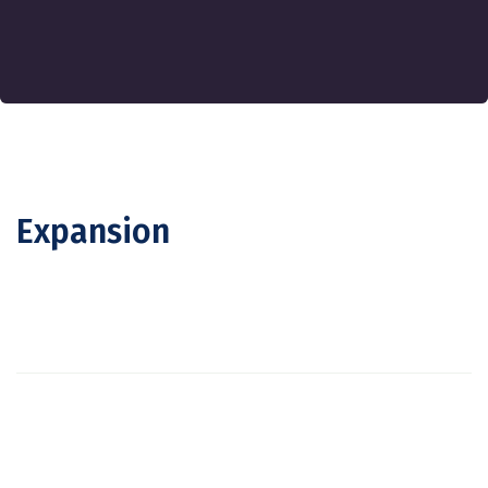
Expansion