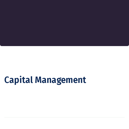
Capital Management