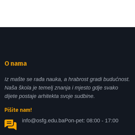
O nama
Iz mašte se rađa nauka, a hrabrost gradi budućnost.
Naša škola je temelj znanja i mjesto gdje svako
dijete postaje arhitekta svoje sudbine.
Pišite nam!
info@osfg.edu.ba
Pon-pet: 08:00 - 17:00