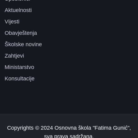
Aktuelnosti
Vijesti
Obavještenja
Školske novine
Zahtjevi
Ministarstvo
Konsultacije
Copyrights © 2024
Osnovna škola "Fatima Gunić"
,
sva prava sadržana.