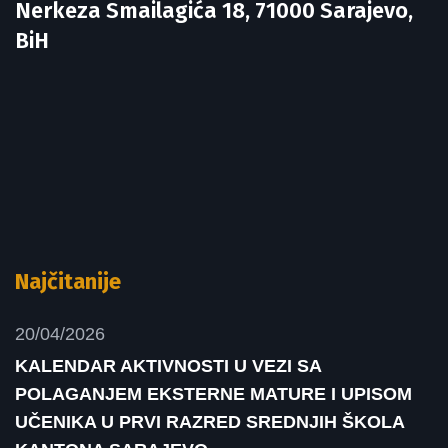
Nerkeza Smailagića 18, 71000 Sarajevo,
BiH
Najčitanije
20/04/2026
KALENDAR AKTIVNOSTI U VEZI SA
POLAGANJEM EKSTERNE MATURE I UPISOM
UČENIKA U PRVI RAZRED SREDNJIH ŠKOLA