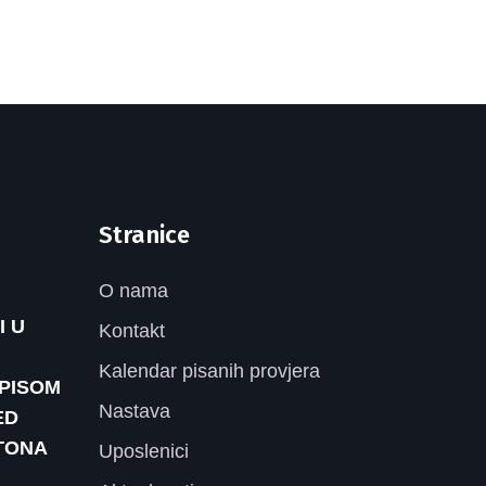
Stranice
O nama
I U
Kontakt
Kalendar pisanih provjera
UPISOM
Nastava
ED
TONA
Uposlenici