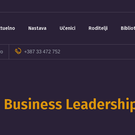
aktuelno
nastava
učenici
roditelji
bibli
vo
+387 33 472 752
Business Leadershi