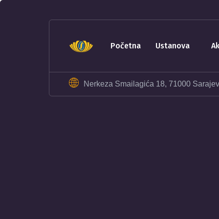
sohbet
hatları
erotik
sohbet
početna
ustanova
hattı
betebet
betebet
Nerkeza Smailagića 18, 71000 Saraje
betebet
betebet
sicili
bozuk
olana
kredi
sohbet
hattı