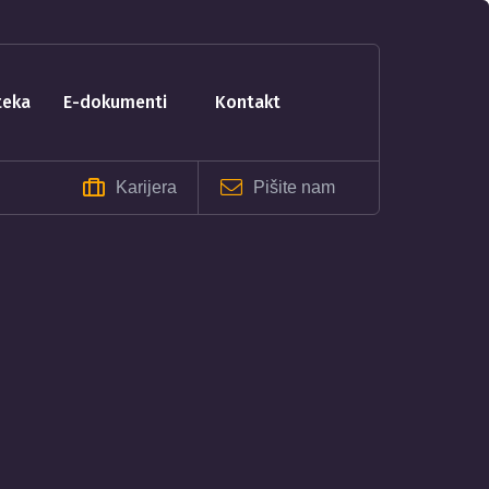
oteka
e-dokumenti
kontakt
Karijera
Pišite nam